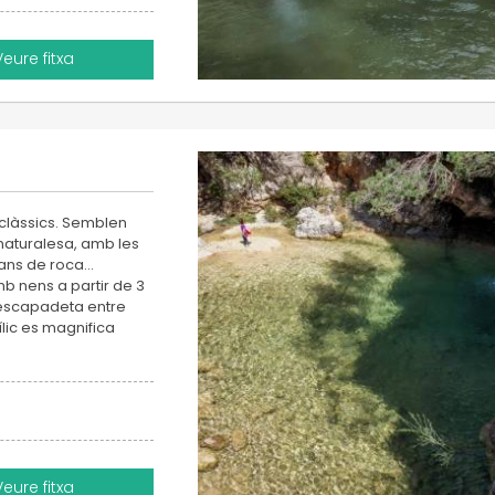
Veure fitxa
 clàssics. Semblen
 naturalesa, amb les
ans de roca...
mb nens a partir de 3
 escapadeta entre
lic es magnifica
Veure fitxa