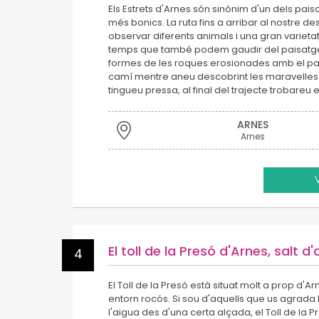
Els Estrets d'Arnes són sinònim d'un dels pa
més bonics. La ruta fins a arribar al nostre d
observar diferents animals i una gran varietat
temps que també podem gaudir del paisatge, 
formes de les roques erosionades amb el pas 
camí mentre aneu descobrint les maravelles 
tingueu pressa, al final del trajecte trobareu el
ARNES
Arnes
El toll de la Presó d'Arnes, salt d
4
El Toll de la Presó està situat molt a prop d'Ar
entorn rocós. Si sou d'aquells que us agrada l
l'aigua des d'una certa alçada, el Toll de la 