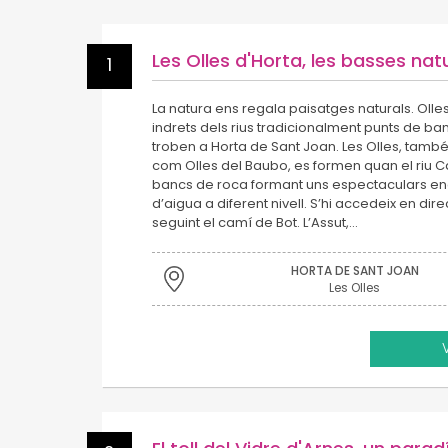
Les Olles d'Horta, les basses nat
1
La natura ens regala paisatges naturals. Olles
indrets dels rius tradicionalment punts de ban
troben a Horta de Sant Joan. Les Olles, tam
com Olles del Baubo, es formen quan el riu 
bancs de roca formant uns espectaculars eng
d’aigua a diferent nivell. S’hi accedeix en di
seguint el camí de Bot. L’Assut,…
HORTA DE SANT JOAN
Les Olles