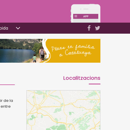
pida
Localitzacions
r de la
 entre