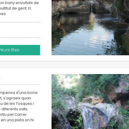
on bany envoltats de
ltitut de gent. El
nes.
Veure fitxa
a
ecompensa d'una bona
t, s'agraeix quan
iu de les Tosques i
diferents salts
rtiu pel Carrer
en una pista on hi