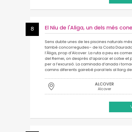
El Niu de l'Aliga, un dels més con
8
Sens dubte unes de les piscines naturals mé
també concorregudes– de la Costa Daurada s
l’Àliga, prop d’Alcover. La ruta a peu es com
del Remei, on després d’aparcar el cotxe et 
per a l’excursió. La caminada d’anada i torna
camins diferents gairebé paral·lels al llarg de 
ALCOVER
Alcover