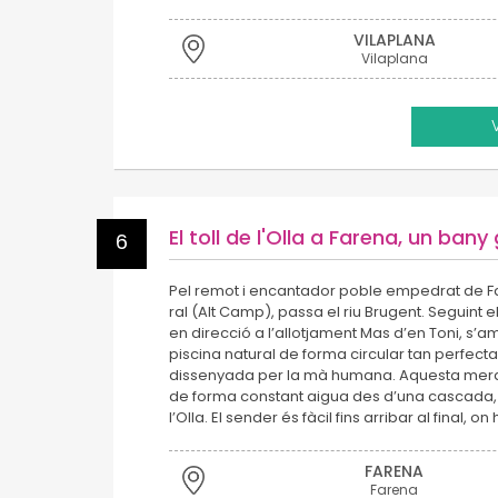
VILAPLANA
Vilaplana
El toll de l'Olla a Farena, un bany
6
Pel remot i encantador poble empedrat de Fa
ral (Alt Camp), passa el riu Brugent. Seguint el
en direcció a l’allotjament Mas d’en Toni, s
piscina natural de forma circular tan perfec
dissenyada per la mà humana. Aquesta merav
de forma constant aigua des d’una cascada, 
l’Olla. El sender és fàcil fins arribar al final, o
FARENA
Farena