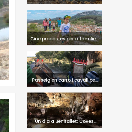
naturals a l'Hospitalet de
l'Infant i la Vall de Llors
Cinc propostes per a famílies
a l'Hospitalet de l'Infant i la
Vall de Llors
Passeig en carro i cavall per
l'entorn de Nulles
Un dia a Benifallet: Coves
Meravelles i Via Verda