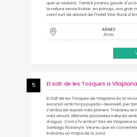
que us seduirà. També podreu gaudir d'un b
la natura sense trobar, en principi, una gran mu
camí surt de davant de l'Hotel Vilar Rural d'Ar
ARNES
Arnes
El salt de les Tosques a Vilaplan
5
El Salt de les Tosques de Vilaplana és la r
excursió amb força pujada i desnivell, per tan
s'arriba als espais més planers. Trobareu el r
més amunt, diferents piscinetes naturals amb 
d'aigua. Com s'hi arriba? Des de Vilaplana so
Santiago Rossinyol. Veureu que es converteix 
trobareu un mapa de la zona.