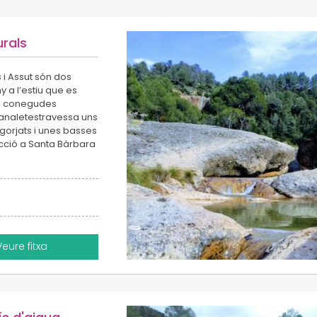
urals
 i Assut són dos
y a l’estiu que es
bé conegudes
Canaletestravessa uns
orjats i unes basses
recció a Santa Bàrbara
Veure fitxa