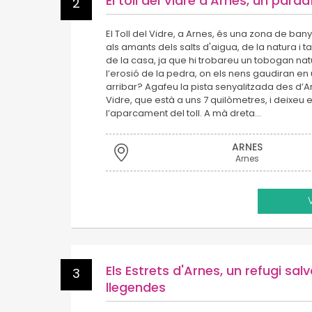
El toll del Vidre d'Arnes, un para
2
El Toll del Vidre, a Arnes, és una zona de ban
als amants dels salts d'aigua, de la natura i 
de la casa, ja que hi trobareu un tobogan natu
l’erosió de la pedra, on els nens gaudiran en
arribar? Agafeu la pista senyalitzada des d’Arn
Vidre, que està a uns 7 quilòmetres, i deixeu e
l’aparcament del toll. A mà dreta…
ARNES
Arnes
Els Estrets d'Arnes, un refugi sa
3
llegendes