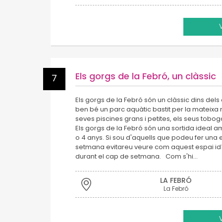
Els gorgs de la Febró, un clàssic
7
Els gorgs de la Febró són un clàssic dins dels
ben bé un parc aquàtic bastit per la mateixa
seves piscines grans i petites, els seus tobog
Els gorgs de la Febró són una sortida ideal a
o 4 anys. Si sou d'aquells que podeu fer una
setmana evitareu veure com aquest espai idí
durant el cap de setmana. Com s'hi…
LA FEBRÓ
La Febró