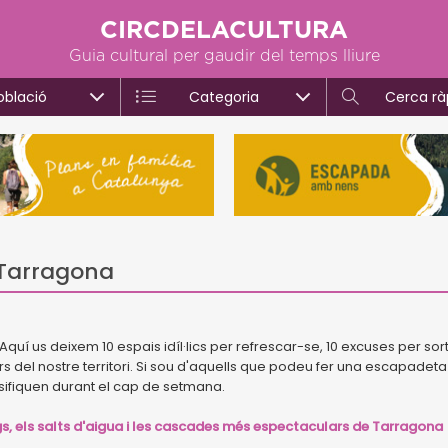
CIRCDELACULTURA
Guia cultural per gaudir del temps lliure
oblació
Categoria
Cerca rà
 Tarragona
í us deixem 10 espais idíl·lics per refrescar-se, 10 excuses per sorti
s del nostre territori. Si sou d'aquells que podeu fer una escapadeta
ifiquen durant el cap de setmana.
, els salts d'aigua i les cascades més espectaculars de Tarragona