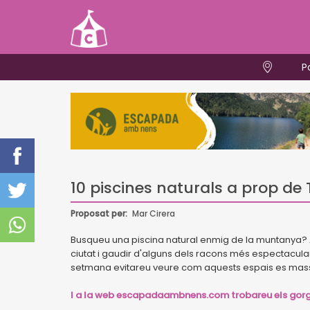
P
10 piscines naturals a prop de
Proposat per:
Mar Cirera
Busqueu una piscina natural enmig de la muntanya? Aqu
ciutat i gaudir d'alguns dels racons més espectacular
setmana evitareu veure com aquests espais es mass
I a la web escapadaambnens.com trobareu els gorgs