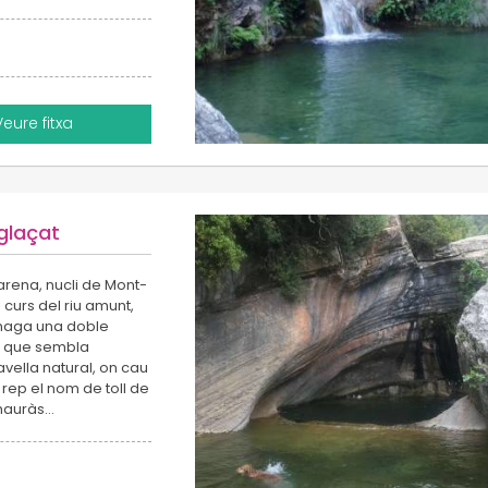
Veure fitxa
 glaçat
rena, nucli de Mont-
 curs del riu amunt,
’amaga una doble
ta que sembla
ella natural, on cau
rep el nom de toll de
n hauràs…