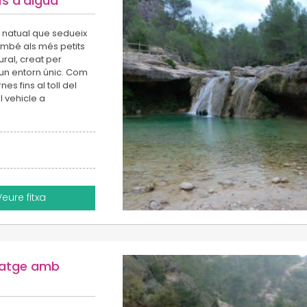
dís d'aigua
y natual que sedueix
també als més petits
ral, creat per
 un entorn únic. Com
es fins al toll del
l vehicle a
Veure fitxa
lvatge amb