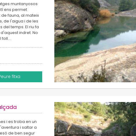
isatges muntanyosos
estí ens permet
 de fauna, al mateix
de l'aigua i de les
del temps. El riu fa
d'aquest indret. No
 toll…
Veure fitxa
'alçada
nes i es troba en un
'aventura i saltar a
Presó de ben segur