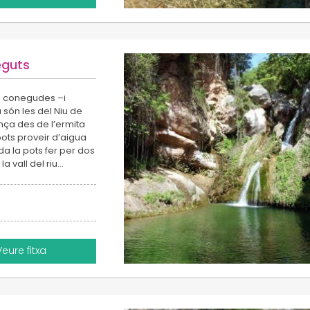
eguts
s conegudes –i
ón les del Niu de
ença des de l’ermita
pots proveir d’aigua
da la pots fer per dos
la vall del riu…
Veure fitxa