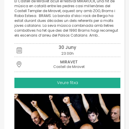
El Castell de Miravet acull el festival MIRAROCK, una nit de
música en català entre les pedres casi mil·lenàries del
Castell Templer de Miravet, aquest any amb ZOO, Brams i
Roba Estesa. BRAMS. La banda d’ska i rock de Berga ha
estat durant dues dècades un dels referents per a molts
joves catalans. La seva música combinada amb lletres
combatives ha fet que des del 1990 Brams hagi recorregut
els escenaris d’arreu del Països Catalans. Amb…
30 Juny
23:00h
MIRAVET
Castell de Miravet
Veure fitxa