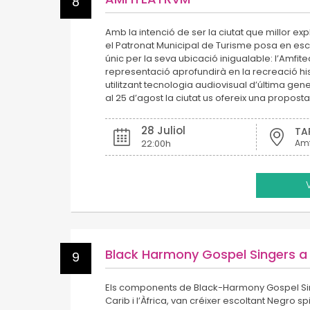
8
Amb la intenció de ser la ciutat que millor expl
el Patronat Municipal de Turisme posa en es
únic per la seva ubicació inigualable: l’Amfi
representació aprofundirà en la recreació his
utilitzant tecnologia audiovisual d’última gener
al 25 d’agost la ciutat us ofereix una propos
28 Juliol
TA
22:00h
Black Harmony Gospel Singers a
9
Els components de Black-Harmony Gospel Sing
Carib i l’Àfrica, van créixer escoltant Negro s