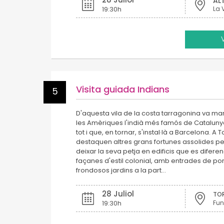
AL
19:30h
La 
Visita guiada Indians
5
D'aquesta vila de la costa tarragonina va ma
les Amèriques l'indià més famós de Catalunya,
tot i que, en tornar, s'instal·là a Barcelona. 
destaquen altres grans fortunes assolides pe
deixar la seva petja en edificis que es difere
façanes d'estil colonial, amb entrades de portal
frondosos jardins a la part…
28 Juliol
TO
19:30h
Fun