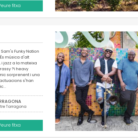
Veure fitxa
g Sam's Funky Nation
És música d'alt
 i jazz a la mateixa
brassy ?i heavy
nic sorprenent i una
 actuacions s'han
lic…
RRAGONA
tre Tarragona
Veure fitxa