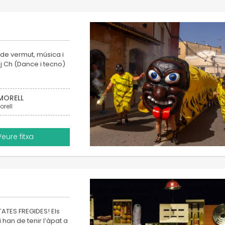
de vermut, música i
j Ch (Dance i tecno)
 MORELL
orell
Veure fitxa
TATES FREGIDES! Els
li han de tenir l’àpat a