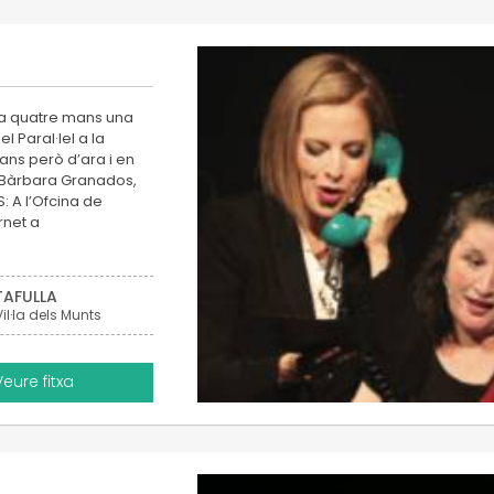
t a quatre mans una
l Paral·lel a la
ns però d’ara i en
i Bàrbara Granados,
: A l’Ofcina de
rnet a
TAFULLA
Vil·la dels Munts
Veure fitxa