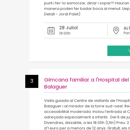
punt i fer-lo esmorzar, dinar i sopar!!! Hauran
manera poden fer badar boca al menut. Llepaf
Detall - Jordi Palet)
28 Juliol
AL
19:00h
Par
Gimcana familiar a l'Hospital del
3
Balaguer
Visita guiada al Centre de visitants de l’Hospit
Balaguer i al mirador de la torre sud-oest. Re
accessibilitat moderada. Inclou l’entrada al Ce
adreçada especialment a infants. Del 6 de jul
Divendres, dissabte, a les 18.00h (1,5h) Preu: 
d’1 euro per a menors de 12 anys. Gratuït, els