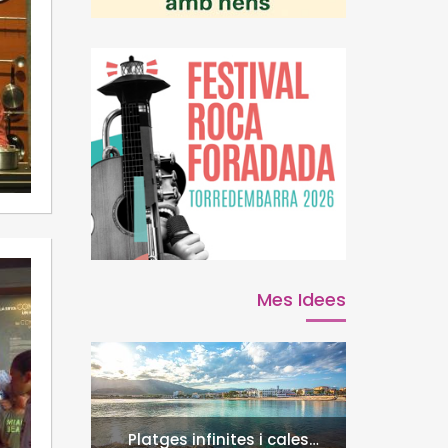
Mes Idees
Platges infinites i cales