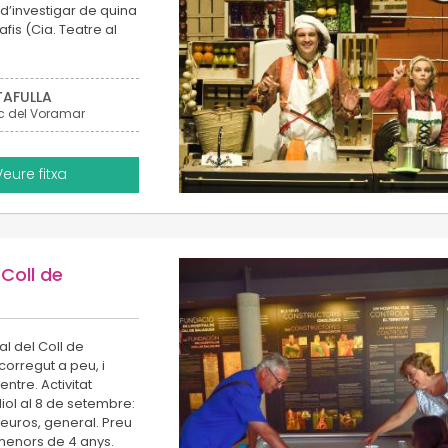
 d’investigar de quina
is (Cia. Teatre al
TAFULLA
c del Voramar
Veure fitxa
 Coll de
al del Coll de
corregut a peu, i
ntre. Activitat
iol al 8 de setembre:
2 euros, general. Preu
 menors de 4 anys.