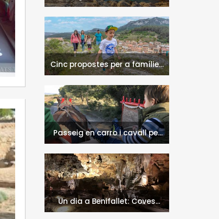
naturals a l'Hospitalet de
l'Infant i la Vall de Llors
Cinc propostes per a famílies
a l'Hospitalet de l'Infant i la
Vall de Llors
Passeig en carro i cavall per
l'entorn de Nulles
Un dia a Benifallet: Coves
Meravelles i Via Verda