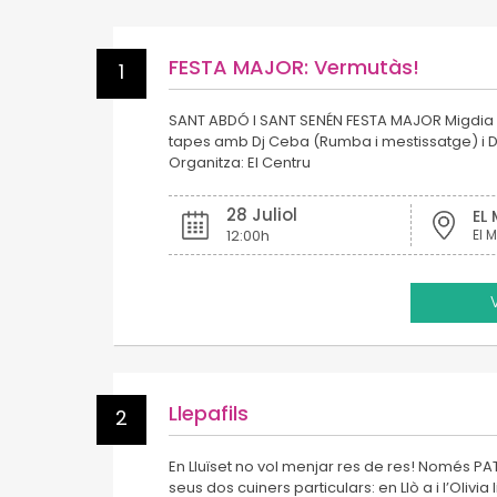
FESTA MAJOR: Vermutàs!
1
SANT ABDÓ I SANT SENÉN FESTA MAJOR Migdia 
tapes amb Dj Ceba (Rumba i mestissatge) i D
Organitza: El Centru
28 Juliol
EL
12:00h
El M
Llepafils
2
En Lluïset no vol menjar res de res! Només PA
seus dos cuiners particulars: en Llò a i l’Olivia 