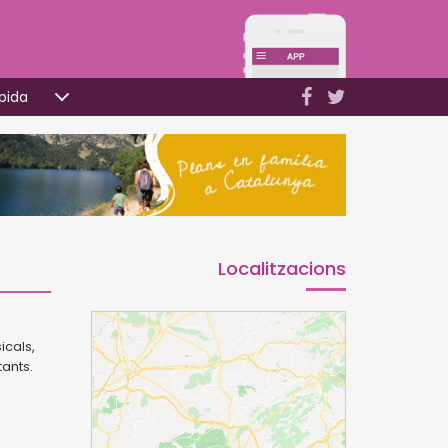
pida
Localitzacions
icals,
tants.