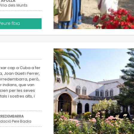
TAFULLA
Vil·la dels Munts
Veure fitxa
rxar cap a Cuba a fer
 Joan Güell i Ferrer,
A Torredembarra, però,
r indians, que van
ncien per les seves
s i sostres alts, i
RREDEMBARRA
dació Pere Badia