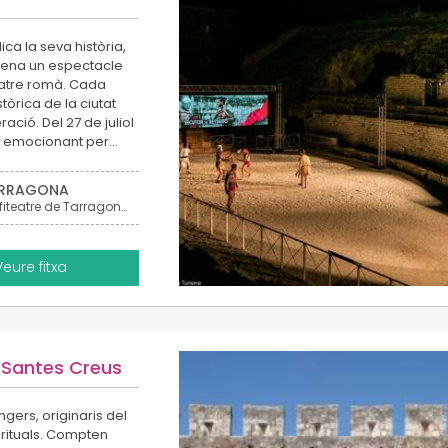
ica la seva història,
cena un espectacle
teatre romà. Cada
tòrica de la ciutat
ació. Del 27 de juliol
ta emocionant per…
RRAGONA
Amfiteatre de Tarragona
Veure fitxa
 Santes Creus
ers, originaris del
pirituals. Compten