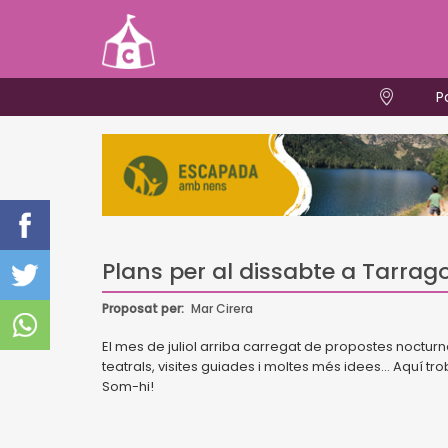
P
Plans per al dissabte a Tarrago
Proposat per:
Mar Cirera
El mes de juliol arriba carregat de propostes nocturn
teatrals, visites guiades i moltes més idees... Aquí tr
Som-hi!