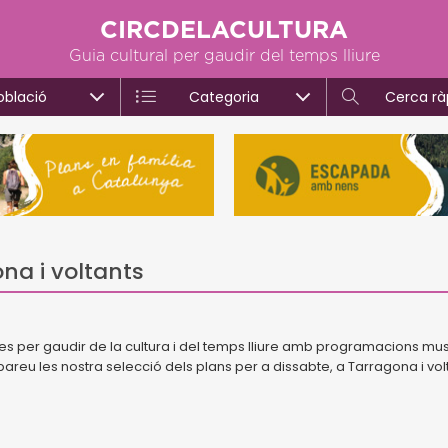
CIRCDELACULTURA
Guia cultural per gaudir del temps lliure
oblació
Categoria
Cerca rà
na i voltants
es per gaudir de la cultura i del temps lliure amb programacions mus
obareu les nostra selecció dels plans per a dissabte, a Tarragona i vol