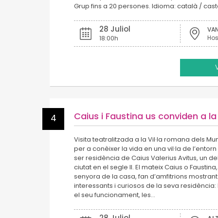
Grup fins a 20 persones. Idioma: català / caste
28 Juliol
18:00h
Caius i Faustina us conviden a la 
4
Visita teatralitzada a la Vil·la romana dels M
per a conèixer la vida en una vil·la de l’entor
ser residència de Caius Valerius Avitus, un de
ciutat en el segle II. El mateix Caius o Faustina
senyora de la casa, fan d’amfitrions mostran
interessants i curiosos de la seva residència:
el seu funcionament, les…
28 Juliol