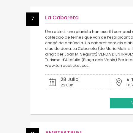
La Cabareta
7
Una actriu i una pianista han escrit i compos
col·lecció de temes que van de l’estil picant de
cançó de denúncia. Un cabaret com els d’aba
clau de dona. La Cabareta (de Maria Molins 
dirigit per Joan M. Segurat) VENDA D’ENTRADES
Turisme d’Altafulla (Plaça dels Vents) Per inte
www.tarracoticket.cat…
28 Juliol
AL
22:00h
La 
AMFITEATRVM