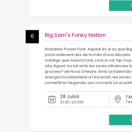
Big Sam's Funky Nation
6
Noladelic Power Funk. Aquest és el so que Bi
porta estenent des de fa més d'una dècada. 
voltatge que mescla funk, rock & roll, hip-hop,
olla, lligant-ho tot amb les seves influències 
grooves? de Nova Orleans. Amb un talent tèc
energia incontestable a l'escenari, les seves
convertit en llegenda, uns concerts on el púb
28 Juliol
TA
21:30-23:00h
Tea