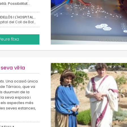
llà. Possibilitat…
VANDELLÒS I L'HOSPITALET DE L'INFANT
Hospital del Coll de Balaguer
Veure fitxa
seva vil·la
unts. Una ocasió única
n de Tàrraco, que va
ls duumviri de la
, la seva esposa i
t els aspectes més
 les seves estances,