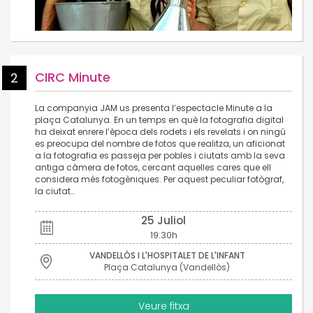
CIRC Minute
2
La companyia JAM us presenta l’espectacle Minute a la
plaça Catalunya. En un temps en què la fotografia digital
ha deixat enrere l’època dels rodets i els revelats i on ningú
es preocupa del nombre de fotos que realitza, un aficionat
a la fotografia es passeja per pobles i ciutats amb la seva
antiga càmera de fotos, cercant aquelles cares que ell
considera més fotogèniques. Per aquest peculiar fotògraf,
la ciutat…
25 Juliol
19:30h
VANDELLÒS I L'HOSPITALET DE L'INFANT
Plaça Catalunya (Vandellòs)
Veure fitxa