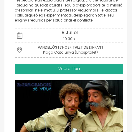
l’espectacle Els exploradors de l’aigua: El cicle natural de
l’aigua ha quedat aturat i l’equip d’exploradors té la missió
d’esbrinar-ne el motiu. El professor Aiguamolls i el doctor
Tolls, arqueòlegs experimentats, desplegaran tot el seu
enginy i recursos per solucionar el conflicte.
18 Juliol
19:30h
VANDELLÒS I L'HOSPITALET DE L'INFANT
Plaça Catalunya (L'hospitalet)
Veure fitxa