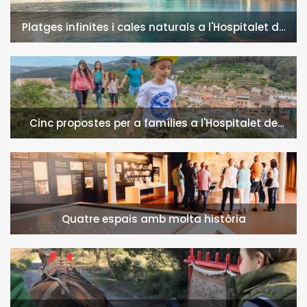
Platges infinites i cales naturals a l'Hospitalet de
l'Infant i la Vall de Llors
Cinc propostes per a famílies a l'Hospitalet de
l'Infant i la Vall de Llors
Quatre espais amb molta història