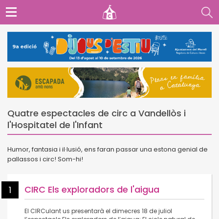
Quatre espectacles de circ a Vandellòs i
l'Hospitatel de l'Infant
Humor, fantasia i il·lusió, ens faran passar una estona genial de
pallassos i circ! Som-hi!
CIRC Els exploradors de l'aigua
1
El CIRCulant us presentarà el dimecres 18 de juliol