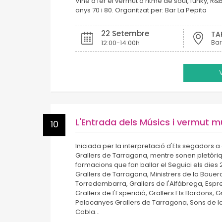
Vine a fer el vermut a ritme de soul, funky, R&
anys 70 i 80. Organitzat per: Bar La Pepita
22 Setembre
TA
12:00-14:00h
Bar
L'Entrada dels Músics i vermut m
10
Iniciada per la interpretació d'Els segadors a
Grallers de Tarragona, mentre sonen pletòriq
formacions que fan ballar el Seguici els dies 2
Grallers de Tarragona, Ministrers de la Bouera
Torredembarra, Grallers de l'Alfàbrega, Espre
Grallers de l'Esperidió, Grallers Els Bordons, Gr
Pelacanyes Grallers de Tarragona, Sons de la
Cobla…