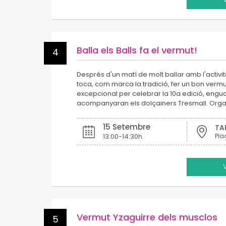
Balla els Balls fa el vermut!
4
Després d'un matí de molt ballar amb l'activita
toca, com marca la tradició, fer un bon verm
excepcional per celebrar la 10a edició, engu
acompanyaran els dolçainers Tresmall. Organ
15 Setembre
TA
13:00-14:30h
Pla
Vermut Yzaguirre dels musclos
5