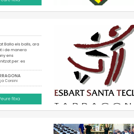
t Balla els balls, ara
ut i de manera
any ens
itzat per: es
RRAGONA
ça Corsini
Veure fitxa