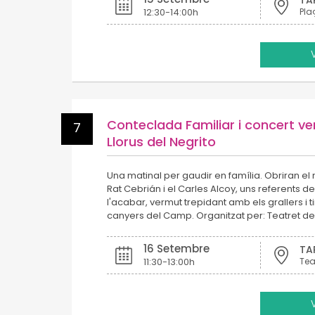
TA
12:30-14:00h
Pla
Conteclada Familiar i concert v
7
Llorus del Negrito
Una matinal per gaudir en família. Obriran el 
Rat Cebrián i el Carles Alcoy, uns referents del
l'acabar, vermut trepidant amb els grallers i
canyers del Camp. Organitzat per: Teatret del
16 Setembre
TA
11:30-13:00h
Tea