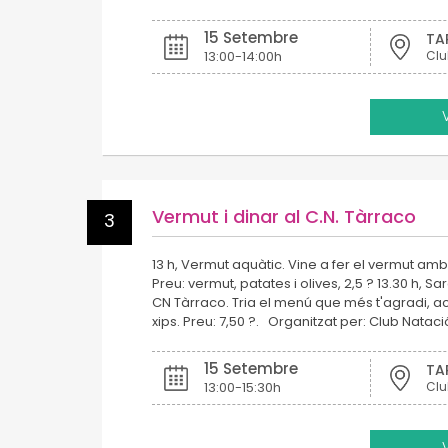
15 Setembre
TA
13:00-14:00h
Clu
Vermut i dinar al C.N. Tàrraco
3
13 h, Vermut aquàtic. Vine a fer el vermut amb
Preu: vermut, patates i olives, 2,5 ? 13.30 h, S
CN Tàrraco. Tria el menú que més t'agradi, 
xips. Preu: 7,50 ?. Organitzat per: Club Natac
15 Setembre
TA
13:00-15:30h
Clu