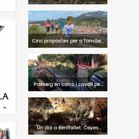
naturals a l'Hospitalet de
l'Infant i la Vall de Llors
Cinc propostes per a famílies
a l'Hospitalet de l'Infant i la
Vall de Llors
Passeig en carro i cavall per
l'entorn de Nulles
Un dia a Benifallet: Coves
Meravelles i Via Verda