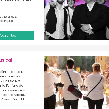
B i música disco dels
RRAGONA
 la Pepita
Veure fitxa
usical
 càrrec de So Nat -
ues totes les
2 i 23: So Nat -
, la Fanfara de
mulls Ministrers,
allers La Virolla,
 Cossetània, Mitja