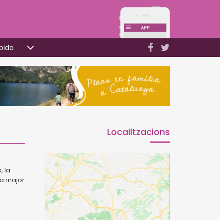
pida
Localitzacions
, la
ta major