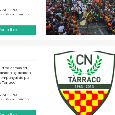
RRAGONA
b Natació Tàrraco
Veure fitxa
 la millor música.
ardinada i graellada
acompanyat de pa i
ió Tàrraco
RRAGONA
b Natació Tàrraco
Veure fitxa