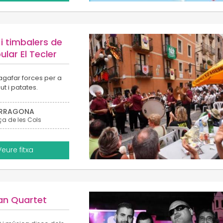
i timbalers de
ular El Tecler
agafar forces per a
t i patates.
RRAGONA
ça de les Cols
Veure fitxa
an Quartet