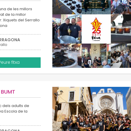
una de les millors
t de la millor
: Xiquets del Serrallo
gona
RRAGONA
rallo
Veure fitxa
a BUMT
c dels adults de
va Escola de la