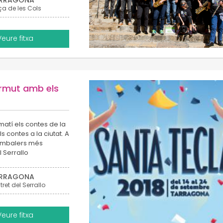
RRAGONA
ça de les Cols
Veure fitxa
ermut amb els
matí els contes de la
s contes a la ciutat. A
 timbalers més
 Serrallo
RRAGONA
tret del Serrallo
Veure fitxa