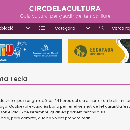
CIRCDELACULTURA
Guia cultural per gaudir del temps lliure
oblació
Categoria
Cerca rà
nta Tecla
de viure i passar gairebé les 24 hores del dia al carrer amb els amics
laça. Qualsevol excusa és bona per fer el vermut; de fet durant la fes
són el dia 15 de setembre, quan en podrem fer fins a sis.
a Tecla, però compte, que no volem prendre mal!