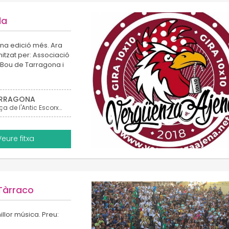
la
una edició més. Ara
nitzat per: Associació
l Bou de Tarragona i
RRAGONA
plaça de l'Antic Escorxador
Veure fitxa
Tàrraco
llor música. Preu: