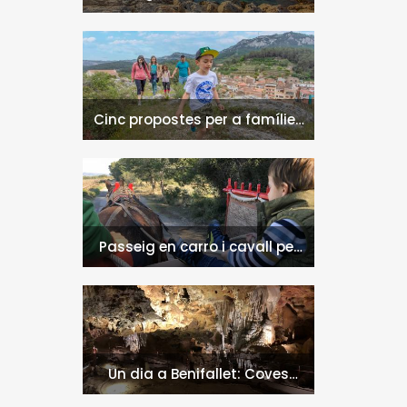
naturals a l'Hospitalet de
l'Infant i la Vall de Llors
Cinc propostes per a famílies
a l'Hospitalet de l'Infant i la
Vall de Llors
Passeig en carro i cavall per
l'entorn de Nulles
Un dia a Benifallet: Coves
Meravelles i Via Verda