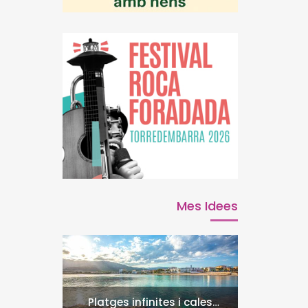
Mes Idees
Platges infinites i cales