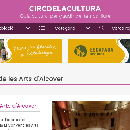
CIRCDELACULTURA
Guia cultural per gaudir del temps lliure
oblació
Categoria
Cerca rà
 les Arts d'Alcover
Arts d'Alcover
a: l’oferta del
8 El Convent les Arts