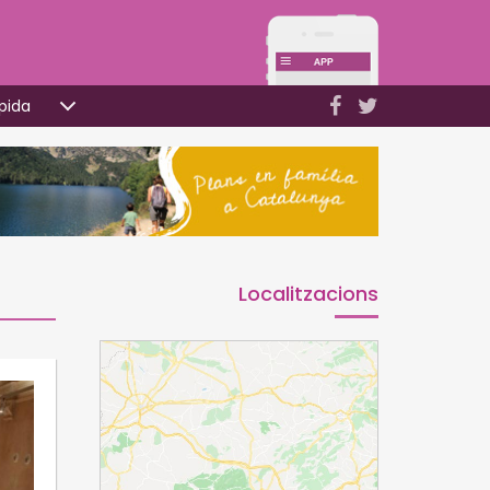
pida
Localitzacions