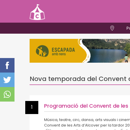
P
Nova temporada del Convent de
Programació del Convent de les 
1
Música, teatre, circ, dansa, arts visuals i cinem
Convent de les Arts d’Alcover per la tardor 201