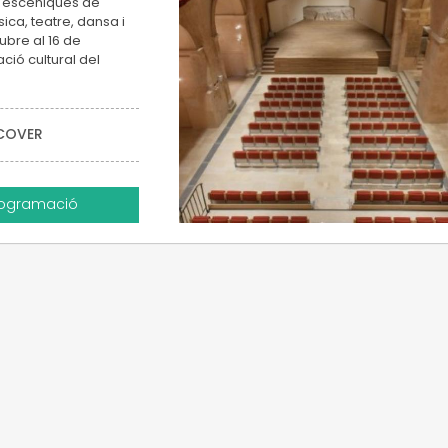
s escèniques de
ca, teatre, dansa i
tubre al 16 de
ió cultural del
COVER
rogramació