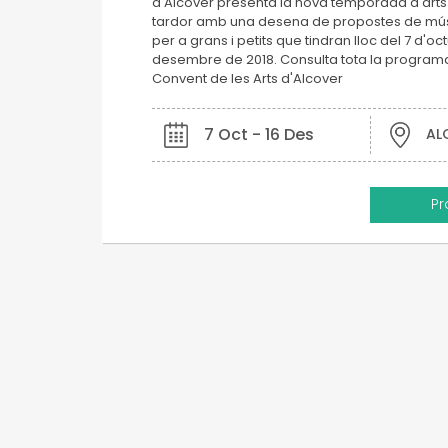
d'Alcover presenta la nova temporada d'art
tardor amb una desena de propostes de músi
per a grans i petits que tindran lloc del 7 d'oc
desembre de 2018. Consulta tota la programac
Convent de les Arts d'Alcover
7 Oct - 16 Des
AL
P