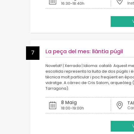
16:30-18:40h
La peça del mes: llàntia púgil
7
Novetat! | Xerrada | Idioma: català Aquest m
escollida representa la lluita de dos púgils i
tècnica molt particular i poc freqüent en èp
vidratge. A càrrec de Cris Salom, arqueòleg 
Tarragona).
8 Maig
TA
18:00-19:00h