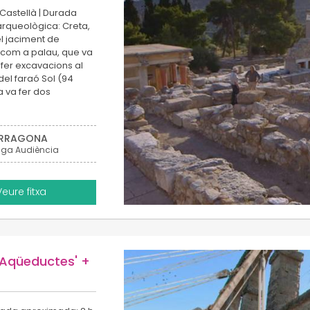
 Castellà | Durada
 arqueològica: Creta,
el jaciment de
a com a palau, que va
 fer excavacions al
el faraó Sol (94
ea va fer dos
RRAGONA
iga Audiència
Veure fitxa
 'Aqüeductes' +