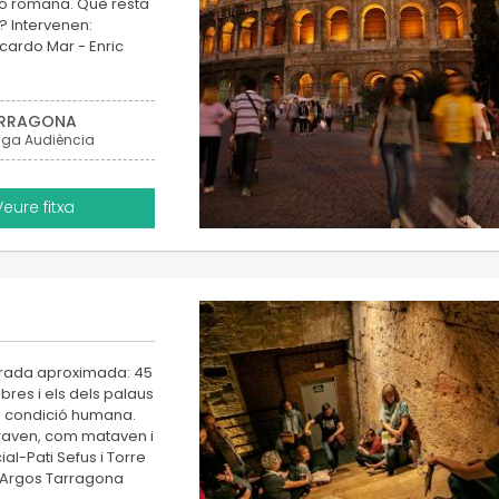
zació romana. Què resta
? Intervenen:
cardo Mar - Enric
RRAGONA
iga Audiència
Veure fitxa
 Durada aproximada: 45
obres i els dels palaus
la condició humana.
oraven, com mataven i
al-Pati Sefus i Torre
r:Argos Tarragona