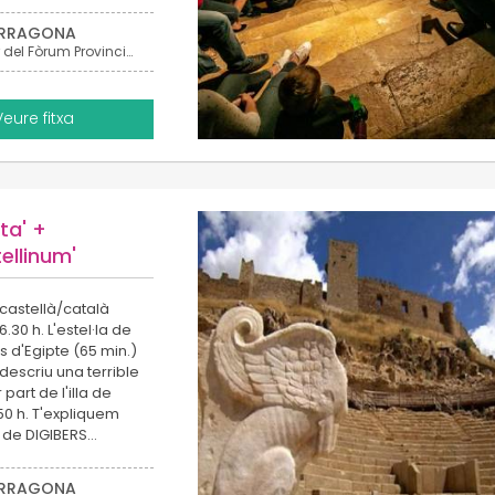
RRAGONA
Mur del Fòrum Provincial (Casa Sefus)
Veure fitxa
ta' +
ellinum'
 castellà/català
.30 h. L'estel·la de
s d'Egipte (65 min.)
descriu una terrible
part de l'illa de
50 h. T'expliquem
e de DIGIBERS…
RRAGONA