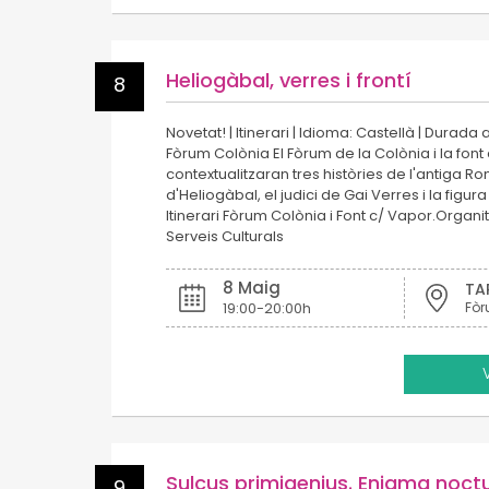
Heliogàbal, verres i frontí
8
Novetat! | Itinerari | Idioma: Castellà | Durada a
Fòrum Colònia El Fòrum de la Colònia i la font
contextualitzaran tres històries de l'antiga Ro
d'Heliogàbal, el judici de Gai Verres i la figura 
Itinerari Fòrum Colònia i Font c/ Vapor.Organi
Serveis Culturals
8 Maig
TA
19:00-20:00h
Fòr
Sulcus primigenius. Enigma noct
9