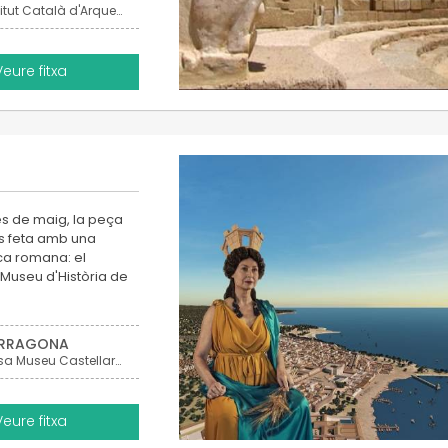
Institut Català d'Arqueologia Clàssica (ICAC)
Veure fitxa
es de maig, la peça
 és feta amb una
oca romana: el
(Museu d'Història de
RRAGONA
Casa Museu Castellarnau
Veure fitxa