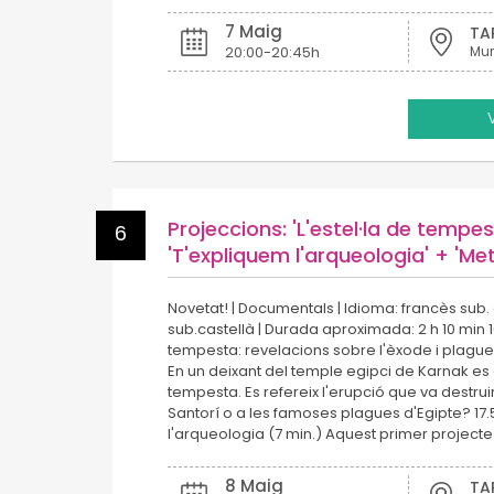
7 Maig
TA
20:00-20:45h
Projeccions: 'L'estel·la de tempes
6
'T'expliquem l'arqueologia' + 'Met
Novetat! | Documentals | Idioma: francès sub.
sub.castellà | Durada aproximada: 2 h 10 min 16
tempesta: revelacions sobre l'èxode i plague
En un deixant del temple egipci de Karnak es 
tempesta. Es refereix l'erupció que va destruir 
Santorí o a les famoses plagues d'Egipte? 17.
l'arqueologia (7 min.) Aquest primer project
8 Maig
TA