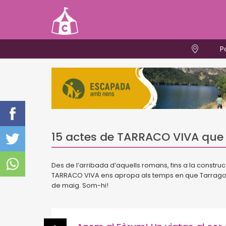
P
15 actes de TARRACO VIVA que 
Des de l’arribada d’aquells romans, fins a la construc
TARRACO VIVA ens apropa als temps en que Tarragona 
de maig. Som-hi!