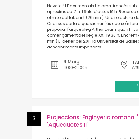
Novetat! | Documentals | Idioma: francès sub.
aproximada: 2 h. | Sala d'actes 19 h. Recerca
el mite del laberint (26 min.) Una relectura d
Cnossos porta a qüestionar l'ús que se'n fei
proposar l'arqueòleg Arthur Evans quan hi va
començament del segle XX. 19.30 h. L'harem d
min.) El gener del 2011, la Universitat de Basil
descobriments importants…
6 Maig
TA
19:00-21:00h
Ant
Projeccions: Enginyeria romana.
3
'Aqüeductes II'