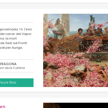
proximada: 1 h. | Inici:
 del carrer del Vapor
ma: la mort
de Sext Juli Frontí.
tzat per:Auriga.
RRAGONA
um de la Colònia
Veure fitxa
urn