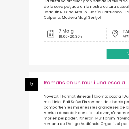
i la ciutat va articular gran part de la civilit
de la seva petjada en la nostra cultura actual
Joaquín Ruiz de Arbulo- Jesús Carruesco - Ri
Calpena. Modera Magí Seritjol.
7 Maig
TA
19:00-20:30h
Ant
Romans en un mur i una escala
5
Novetat! | Format: itinerari | Idioma: català |
min. | Inici: Pati Sefus Els romans dels barris p
compartien les misèries i les grandeses de 
Veniu a descobrir com s'insultaven, s'enam
morien pel poder. Itinerari: Mur Fòrum Provinci
romana de l'Antiga Audiència.Organitzat pe