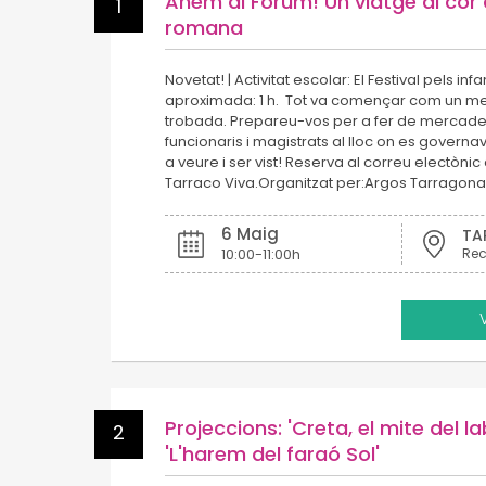
Anem al Fòrum! Un viatge al cor 
1
romana
Novetat! | Activitat escolar: El Festival pels inf
aproximada: 1 h. Tot va començar com un me
trobada. Prepareu-vos per a fer de mercader
funcionaris i magistrats al lloc on es govern
a veure i ser vist! Reserva al correu electònic 
Tarraco Viva.Organitzat per:Argos Tarragona
6 Maig
TA
10:00-11:00h
Projeccions: 'Creta, el mite del la
2
'L'harem del faraó Sol'