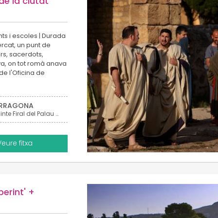
de la ciutat
ants i escoles | Durada
rcat, un punt de
s, sacerdots,
ava, on tot romà anava
de l'Oficina de
RRAGONA
Recinte Firal del Palau de Congressos de Tarragona
Veure fitxa
berint' +