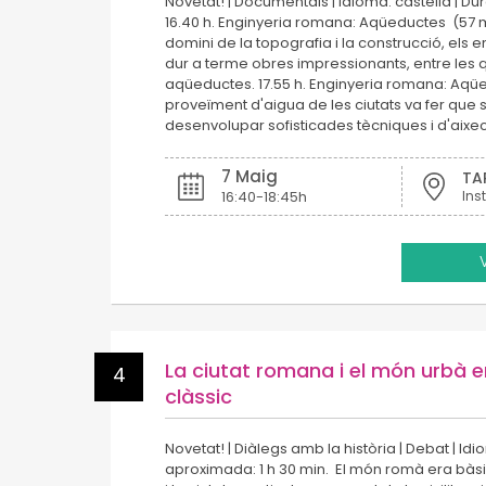
Novetat! | Documentals | Idioma: castellà | D
16.40 h. Enginyeria romana: Aqüeductes (57 m
domini de la topografia i la construcció, els
dur a terme obres impressionants, entre les 
aqüeductes. 17.55 h. Enginyeria romana: Aqüed
proveïment d'aigua de les ciutats va fer que
desenvolupar sofisticades tècniques i d'aix
7 Maig
TA
16:40-18:45h
La ciutat romana i el món urbà e
4
clàssic
Novetat! | Diàlegs amb la història | Debat | Id
aproximada: 1 h 30 min. El món romà era bà