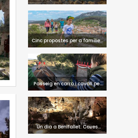
naturals a l'Hospitalet de
l'Infant i la Vall de Llors
Cinc propostes per a famílies
a l'Hospitalet de l'Infant i la
Vall de Llors
Passeig en carro i cavall per
l'entorn de Nulles
Un dia a Benifallet: Coves
Meravelles i Via Verda