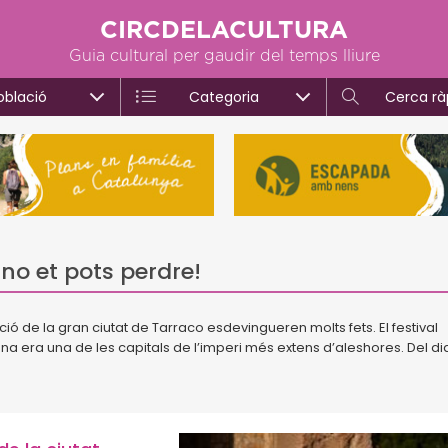
CIRCDELACULTURA
Guia cultural per gaudir del temps lliure
oblació
Categoria
Cerca rà
no et pots perdre!
ció de la gran ciutat de Tarraco esdevingueren molts fets. El festival
era una de les capitals de l’imperi més extens d’aleshores. Del dia 