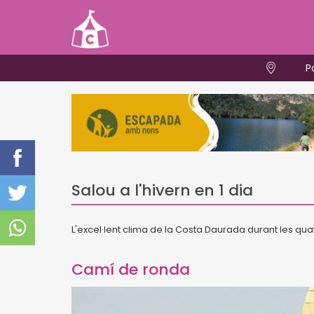
P
Salou a l'hivern en 1 dia
L'excel·lent clima de la Costa Daurada durant les quat
Camí de ronda