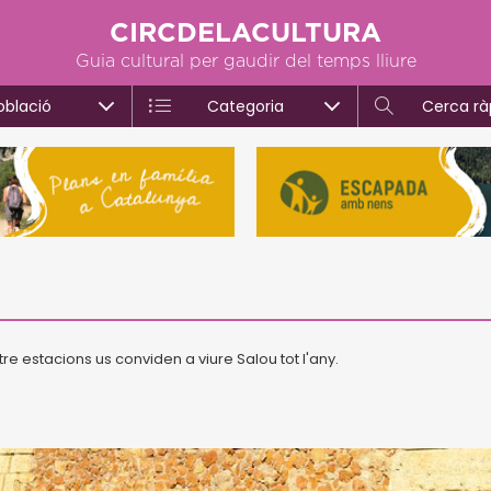
CIRCDELACULTURA
Guia cultural per gaudir del temps lliure
oblació
Categoria
Cerca rà
re estacions us conviden a viure Salou tot l'any.