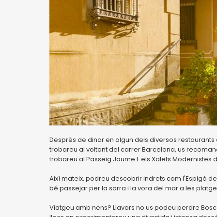
Desprès de dinar en algun dels diversos restaurants d
trobareu al voltant del carrer Barcelona, us recomane
trobareu al Passeig Jaume I: els Xalets Modernistes de
Així mateix, podreu descobrir indrets com l'Espigó de
bé passejar per la sorra i la vora del mar a les platge
Viatgeu amb nens? Llavors no us podeu perdre Bosc 