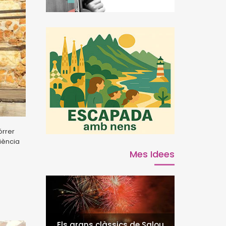
órrer
iència
Mes Idees
Els grans clàssics de Salou