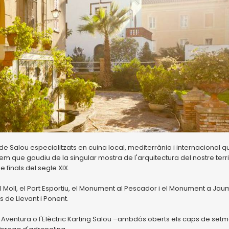
e Salou especialitzats en cuina local, mediterrània i internacional q
m que gaudiu de la singular mostra de l'arquitectura del nostre terri
 finals del segle XIX.
l Moll, el Port Esportiu, el Monument al Pescador i el Monument a Jaum
s de Llevant i Ponent.
Aventura o l'Elèctric Karting Salou –ambdós oberts els caps de set