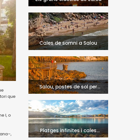
Cales de somni a Salou
Salou, postes de sol per
ue
penjar a Instagram
tori que
e I, o
Platges infinites i cales
mana–,
naturals a l'Hospitalet de