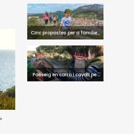
l'Infant i la Vall de Llors
Cinc propostes per a famílies
a l'Hospitalet de l'Infant i la
Vall de Llors
Passeig en carro i cavall per
l'entorn de Nulles
de