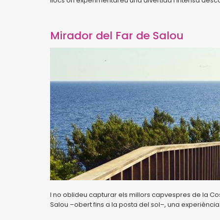
llocs on experimentareu una divertida i intensa desc
Mirador del Far de Salou
I no oblideu capturar els millors capvespres de la Co
Salou –obert fins a la posta del sol–, una experiència