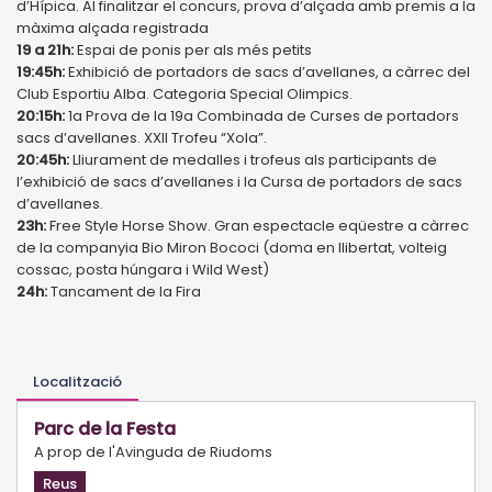
d’Hípica. Al finalitzar el concurs, prova d’alçada amb premis a la
màxima alçada registrada
19 a 21h:
Espai de ponis per als més petits
19:45h:
Exhibició de portadors de sacs d’avellanes, a càrrec del
Club Esportiu Alba. Categoria Special Olimpics.
20:15h:
1a Prova de la 19a Combinada de Curses de portadors
sacs d’avellanes. XXII Trofeu “Xola”.
20:45h:
Lliurament de medalles i trofeus als participants de
l’exhibició de sacs d’avellanes i la Cursa de portadors de sacs
d’avellanes.
23h:
Free Style Horse Show. Gran espectacle eqüestre a càrrec
de la companyia Bio Miron Bococi (doma en llibertat, volteig
cossac, posta húngara i Wild West)
24h:
Tancament de la Fira
Localització
Parc de la Festa
A prop de l'Avinguda de Riudoms
Reus