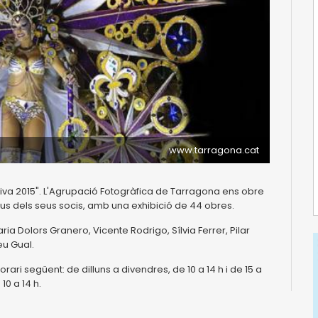
www.tarragona.cat
tiva 2015". L'Agrupació Fotogràfica de Tarragona ens obre
us dels seus socis, amb una exhibició de 44 obres.
a Dolors Granero, Vicente Rodrigo, Sílvia Ferrer, Pilar
eu Gual.
rari següent: de dilluns a divendres, de 10 a 14 h i de 15 a
 10 a 14 h.