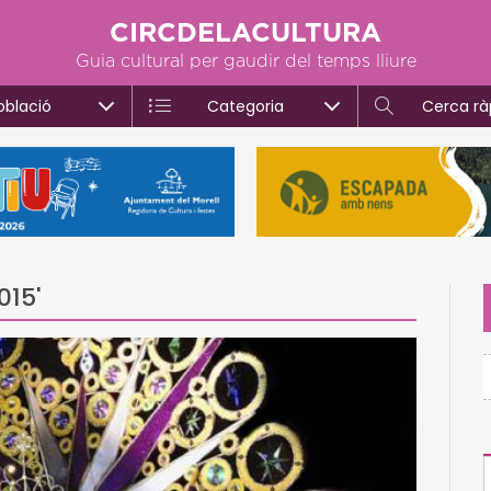
CIRCDELACULTURA
Guia cultural per gaudir del temps lliure
oblació
Categoria
Cerca rà
015'