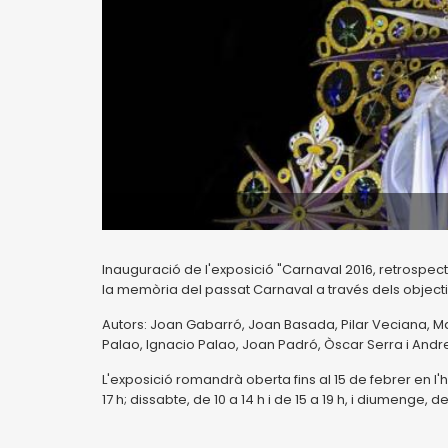
Inauguració de l'exposició "Carnaval 2016, retrospec
la memòria del passat Carnaval a través dels objecti
Autors: Joan Gabarró, Joan Basada, Pilar Veciana, Mari
Palao, Ignacio Palao, Joan Padró, Òscar Serra i Andr
L'exposició romandrà oberta fins al 15 de febrer en l'ho
17 h; dissabte, de 10 a 14 h i de 15 a 19 h, i diumenge, de