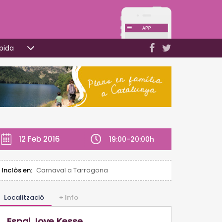
pida
12 Feb 2016
19:00-20:00h
Inclòs en:
Carnaval a Tarragona
Localització
+ Info
Espai Jove Kesse