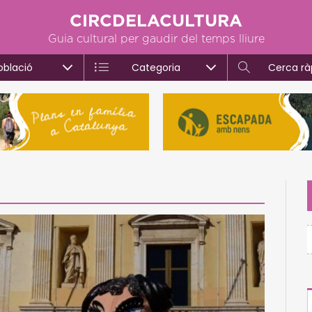
CIRCDELACULTURA
Guia cultural per gaudir del temps lliure
oblació
Categoria
Cerca rà