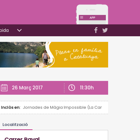
pida
11:30h
26 Març 2017
Inclòs en:
Jornades de Màgia Impossible (La Canonja)
Localització
Carrer Raval