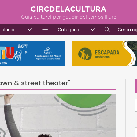
CIRCDELACULTURA
Guia cultural per gaudir del temps lliure
oblació
Categoria
Cerca rà
wn & street theater"