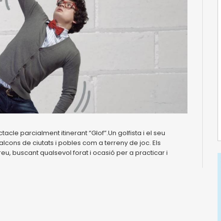
cle parcialment itinerant “Glof”.Un golfista i el seu
balcons de ciutats i pobles com a terreny de joc. Els
u, buscant qualsevol forat i ocasió per a practicar i