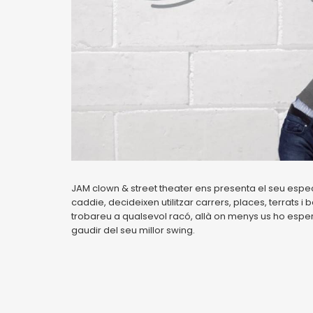
JAM clown & street theater ens presenta el seu especta
caddie, decideixen utilitzar carrers, places, terrats i 
trobareu a qualsevol racó, allà on menys us ho espere
gaudir del seu millor swing.