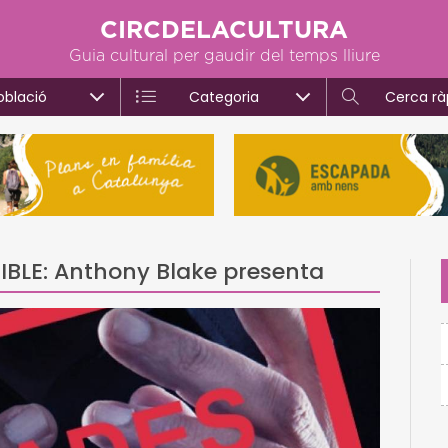
CIRCDELACULTURA
Guia cultural per gaudir del temps lliure
oblació
Categoria
Cerca rà
BLE: Anthony Blake presenta