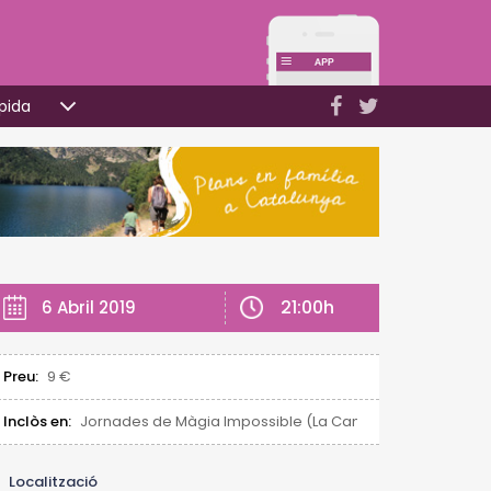
pida
21:00h
6 Abril 2019
Preu:
9 €
Inclòs en:
Jornades de Màgia Impossible (La Canonja)
Localització