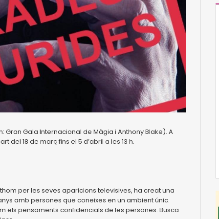
: Gran Gala Internacional de Màgia i Anthony Blake). A
 del 18 de març fins el 5 d’abril a les 13 h.
hom per les seves aparicions televisives, ha creat una
tranys amb persones que coneixes en un ambient únic.
llum els pensaments confidencials de les persones. Busca