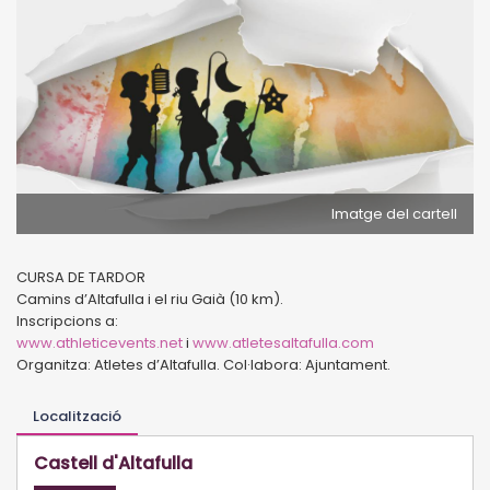
Imatge del cartell
CURSA DE TARDOR
Camins d’Altafulla i el riu Gaià (10 km).
Inscripcions a:
www.athleticevents.net
i
www.atletesaltafulla.com
Organitza: Atletes d’Altafulla. Col·labora: Ajuntament.
Localització
Castell d'Altafulla