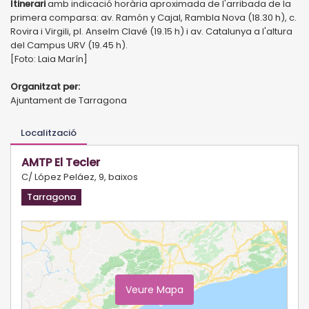
Itinerari
amb indicació horària aproximada de l'arribada de la
primera comparsa: av. Ramón y Cajal, Rambla Nova (18.30 h), c.
Rovira i Virgili, pl. Anselm Clavé (19.15 h) i av. Catalunya a l'altura
del Campus URV (19.45 h).
[Foto: Laia Marín]
Organitzat per:
Ajuntament de Tarragona
Localització
AMTP El Tecler
C/ López Peláez, 9, baixos
Tarragona
Veure Mapa