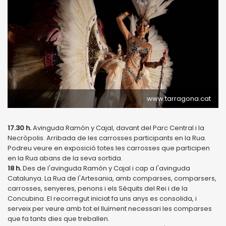
www.tarragona.cat
17.30 h.
Avinguda Ramón y Cajal, davant del Parc Central i la
Necròpolis. Arribada de les carrosses participants en la Rua.
Podreu veure en exposició totes les carrosses que participen
en la Rua abans de la seva sortida.
18 h.
Des de l'avinguda Ramón y Cajal i cap a l'avinguda
Catalunya. La Rua de l'Artesania, amb comparses, comparsers,
carrosses, senyeres, penons i els Sèquits del Rei i de la
Concubina. El recorregut iniciat fa uns anys es consolida, i
serveix per veure amb tot el lluïment necessari les comparses
que fa tants dies que treballen.