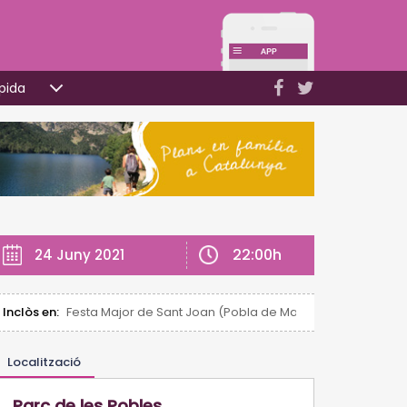
pida
22:00h
24 Juny 2021
Inclòs en:
Festa Major de Sant Joan (Pobla de Mafumet)
Localització
Parc de les Pobles