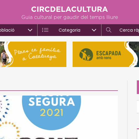
CIRCDELACULTURA
Guia cultural per gaudir del temps lliure
oblació
Categoria
Cerca rà