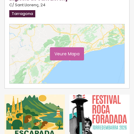
C/ Sant Llorenç, 24
Tarragona
Veure Mapa
Ampliar Mapa