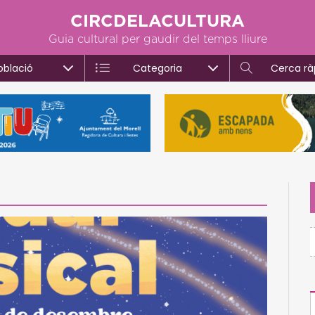
CIRCDELACULTURA
Guia cultural per gaudir del temps lliure
oblació
Categoria
Cerca rà