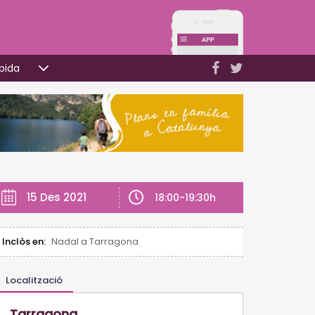
pida
15 Des 2021
18:00-19:30h
Inclòs en:
Nadal a Tarragona
Localització
Tarragona