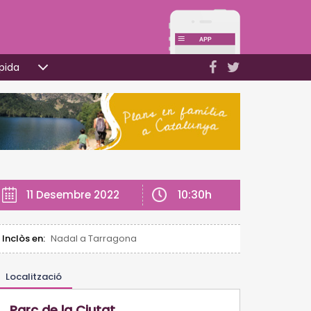
pida
10:30h
11 Desembre 2022
Inclòs en:
Nadal a Tarragona
Localització
Parc de la Ciutat