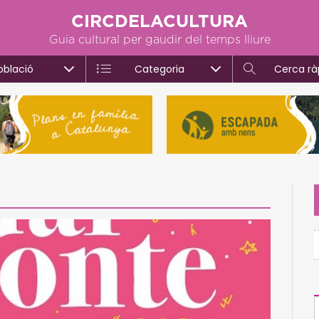
CIRCDELACULTURA
Guia cultural per gaudir del temps lliure
oblació
Categoria
Cerca rà