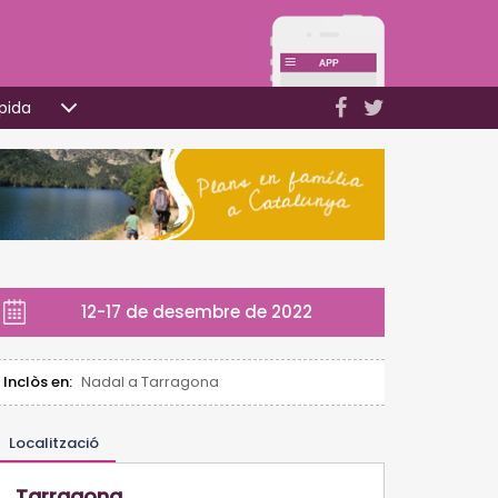
pida
12-17 de desembre de 2022
Inclòs en:
Nadal a Tarragona
Localització
Tarragona