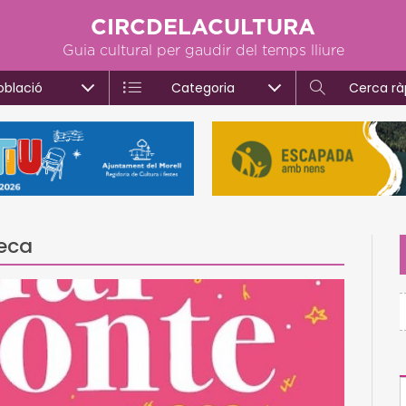
CIRCDELACULTURA
Guia cultural per gaudir del temps lliure
oblació
Categoria
Cerca rà
teca