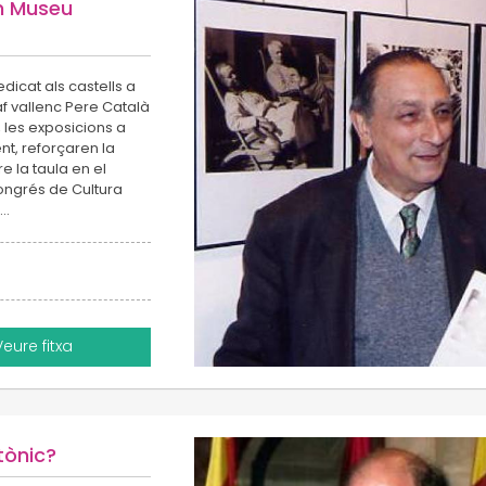
un Museu
icat als castells a
graf vallenc Pere Català
, les exposicions a
nt, reforçaren la
 la taula en el
Congrés de Cultura
e…
Veure fitxa
tònic?