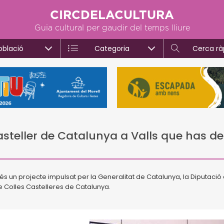
CIRCDELACULTURA
Guia cultural per gaudir del temps lliure
oblació
Categoria
Cerca rà
Casteller de Catalunya a Valls que has de
és un projecte impulsat per la Generalitat de Catalunya, la Diputació
e Colles Castelleres de Catalunya.