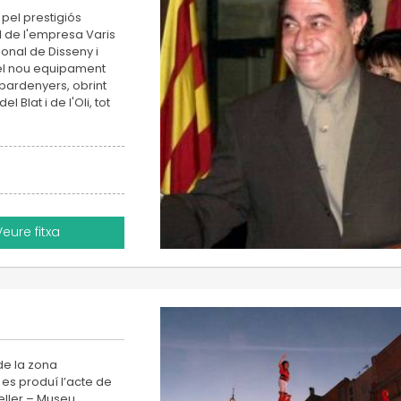
 pel prestigiós
ll de l'empresa Varis
ional de Disseny i
a el nou equipament
Espardenyers, obrint
 Blat i de l'Oli, tot
Veure fitxa
de la zona
es produí l’acte de
eller – Museu