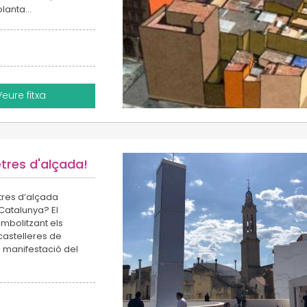
 planta…
Veure fitxa
tres d'alçada!
tres d’alçada
 Catalunya? El
mbolitzant els
castelleres de
a manifestació del