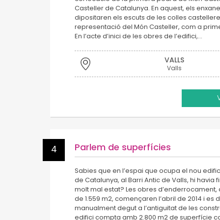
Casteller de Catalunya. En aquest, els enxane
dipositaren els escuts de les colles casteller
representació del Món Casteller, com a prim
En l’acte d’inici de les obres de l’edifici,…
VALLS
Valls
Parlem de superfícies
4
Sabies que en l’espai que ocupa el nou edific
de Catalunya, al Barri Antic de Valls, hi havia
molt mal estat? Les obres d’enderrocament, 
de 1.559 m2, començaren l’abril de 2014 i es
manualment degut a l’antiguitat de les constr
edifici compta amb 2.800 m2 de superfície co