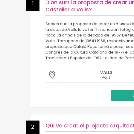
D'on surt la proposta de crear 
1
Casteller a Valls?
Sabies que la proposta de crear un museu ded
la ciutat de Valls la va fer l’historiador i fotò
Roca, ja a finals de la dècada de 1950? De fet
Valls i Tarragona de 1964 i 1968, respectivame
proposta que Català Roca tornà a posar sobre
Congrés de la Cultura Catalana de 1977 i el 
Tradicional i Popular del 1982. La idea de Per
VALLS
Valls
Qui va crear el projecte arquitec
2