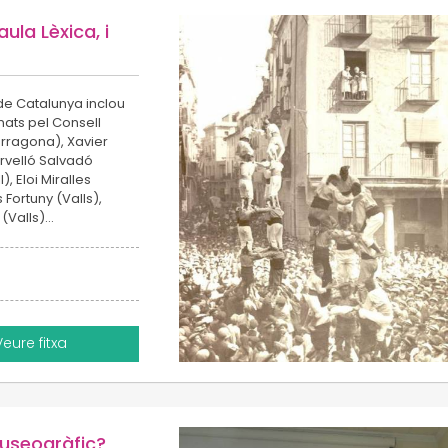
aula Lèxica, i
de Catalunya inclou
nats pel Consell
Tarragona), Xavier
ervelló Salvadó
 Eloi Miralles
 Fortuny (Valls),
 (Valls)…
Veure fitxa
museogràfic?