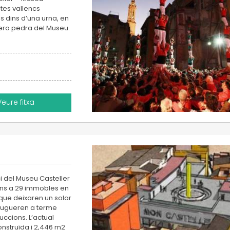
tes vallencs
es dins d’una urna, en
era pedra del Museu.
Veure fitxa
i del Museu Casteller
 fins a 29 immobles en
que deixaren un solar
 dugueren a terme
uccions. L’actual
nstruïda i 2,446 m2