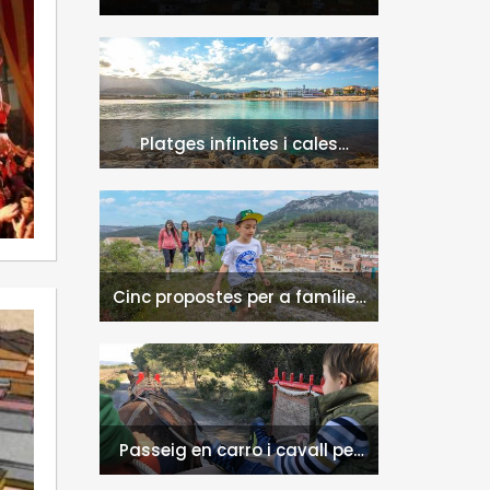
Platges infinites i cales
naturals a l'Hospitalet de
l'Infant i la Vall de Llors
Cinc propostes per a famílies
a l'Hospitalet de l'Infant i la
Vall de Llors
Passeig en carro i cavall per
l'entorn de Nulles