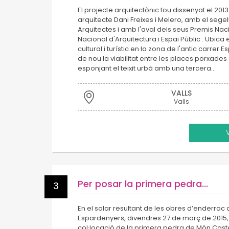
El projecte arquitectònic fou dissenyat el 2013
arquitecte Dani Freixes i Melero, amb el sege
Arquitectes i amb l'aval dels seus Premis Nac
Nacional d'Arquitectura i Espai Públic . Ubic
cultural i turístic en la zona de l'antic carrer 
de nou la viabilitat entre les places porxades del
esponjant el teixit urbà amb una tercera…
VALLS
Valls
Per posar la primera pedra...
3
En el solar resultant de les obres d’enderroc 
Espardenyers, divendres 27 de març de 2015, 
col·locació de la primera pedra de Món Cast