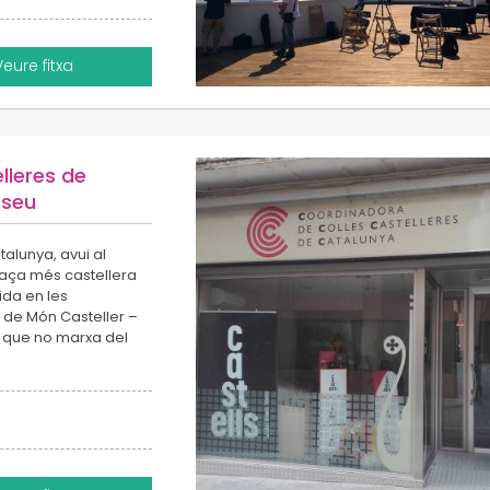
Veure fitxa
lleres de
 seu
alunya, avui al
plaça més castellera
ida en les
ci de Món Casteller –
, que no marxa del