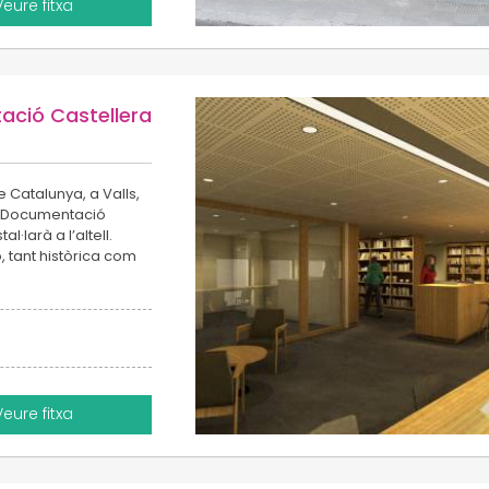
Veure fitxa
ació Castellera
e Catalunya, a Valls,
e Documentació
·larà a l’altell.
 tant històrica com
Veure fitxa