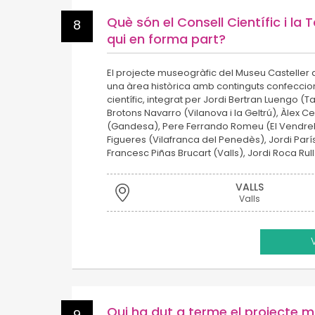
Què són el Consell Científic i la T
8
qui en forma part?
El projecte museogràfic del Museu Casteller 
una àrea històrica amb continguts confeccio
científic, integrat per Jordi Bertran Luengo (
Brotons Navarro (Vilanova i la Geltrú), Àlex C
(Gandesa), Pere Ferrando Romeu (El Vendrell),
Figueres (Vilafranca del Penedès), Jordi París
Francesc Piñas Brucart (Valls), Jordi Roca Rull
VALLS
Valls
Qui ha dut a terme el projecte 
9