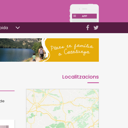
pida
Localitzacions
 de