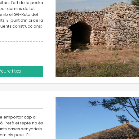
itant l’art de la pedra
m per camins de tot
 amb el GR-Ruta del
s. El punt d’inici de la
güents construccions:
Veure fitxa
-se emportar cap al
ó. Però el repte no és
ants cases senyorials
sem els peus. Els