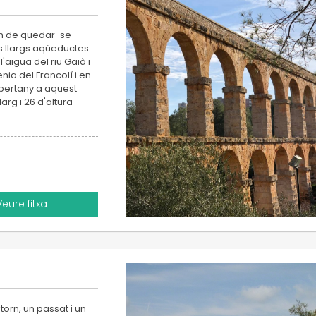
nim de quedar-se
os llargs aqüeductes
l'aigua del riu Gaià i
nia del Francolí i en
 pertany a aquest
arg i 26 d'altura
Veure fitxa
orn, un passat i un