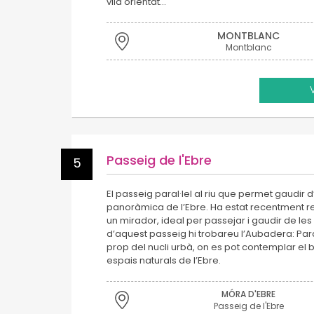
vila orientat…
MONTBLANC
Montblanc
Passeig de l'Ebre
5
El passeig paral·lel al riu que permet gaudir 
panoràmica de l’Ebre. Ha estat recentment r
un mirador, ideal per passejar i gaudir de les vi
d’aquest passeig hi trobareu l’Aubadera: Para
prop del nucli urbà, on es pot contemplar el b
espais naturals de l’Ebre.
MÓRA D'EBRE
Passeig de l'Ebre