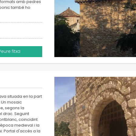
n formats amb pedres
e bonic també ho
Veure fitxa
ava situada en la part
. Un mosaic
e, segons la
l drac. Seguint
ontblanc, coincidint
l'època medieval i la
i: Portal d'accés a la