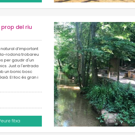
 prop del riu
 natural d’important
 Vila-rodona trobareu
s per gaudir d'un
cs. Just a l'entrada
amb un bonic bosc
aià. El lloc és gran i
Veure fitxa