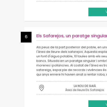
Els Safarejos, un paratge singula
6
Als peus de la part posterior del poble, en u
l'àrea de lleure dels safarejos. Aquesta e
un font d'aigua potable, 10 taules amb els s
bancs. Situada en un paratge singular i ombrí
moreres i pollancres. Al costat de l'àrea es tr
safareigs, espai ple de records i vivències és
qui anys enrere hi havien anat a rentar roba,
LA NOU DE GAIÀ
Àrea de lleure Els Safarejos