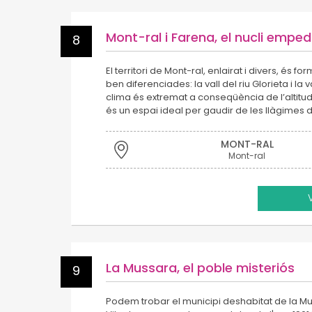
Mont-ral i Farena, el nucli emped
8
El territori de Mont-ral, enlairat i divers, és 
ben diferenciades: la vall del riu Glorieta i la v
clima és extremat a conseqüència de l’altitud 
és un espai ideal per gaudir de les llàgimes 
MONT-RAL
Mont-ral
La Mussara, el poble misteriós
9
Podem trobar el municipi deshabitat de la M