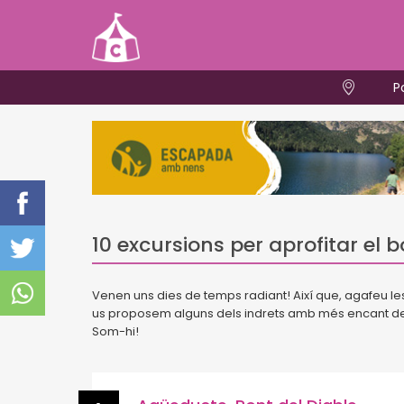
P
10 excursions per aprofitar el
Venen uns dies de temps radiant! Així que, agafeu l
us proposem alguns dels indrets amb més encant de l
Som-hi!