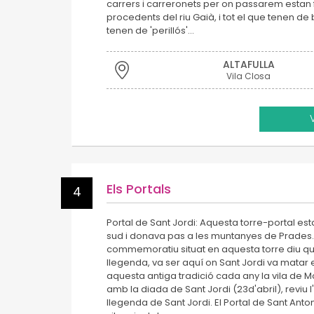
carrers i carreronets per on passarem esta
procedents del riu Gaià, i tot el que tenen d
tenen de 'perillós'…
ALTAFULLA
Vila Closa
Els Portals
4
Portal de Sant Jordi: Aquesta torre-portal est
sud i donava pas a les muntanyes de Prades
commemoratiu situat en aquesta torre diu qu
llegenda, va ser aquí on Sant Jordi va matar e
aquesta antiga tradició cada any la vila de M
amb la diada de Sant Jordi (23d'abril), reviu 
llegenda de Sant Jordi. El Portal de Sant Anton