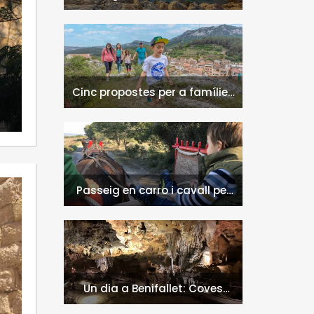
naturals a l'Hospitalet de
l'Infant i la Vall de Llors
Cinc propostes per a famílies
a l'Hospitalet de l'Infant i la
Vall de Llors
Passeig en carro i cavall per
l'entorn de Nulles
Un dia a Benifallet: Coves
Meravelles i Via Verda