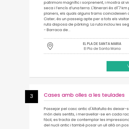
patrimoni magnífic i sorprenent, i mostra al vis
seca i l’encís d’una terra. L'itinerari és d1'7 k
planers, els quals alguns trams coincideixen
Cister; és un passeig apte per a tots els visitant
ruta disposa de pàrking. La ruta inclou les se
- Barraca de…
EL PLA DE SANTA MARIA
El Pla de Santa Maria
Cases amb olles a les teulades
3
Passejar pel casc antic d'Altafulla és deixar
món dels sentits, i meravellar-se en cada rac
fàcil, es tracta de contemplar les impression
del nucli antic i també posar un ull allà on po