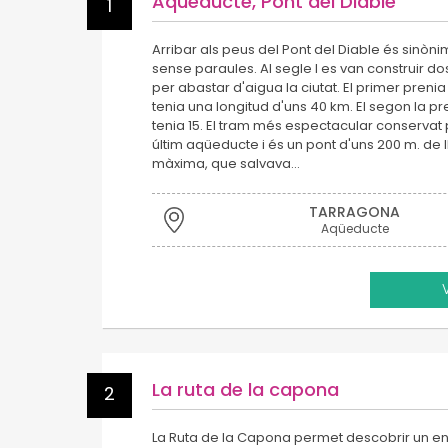
Aqüeducte, Pont del Diable
1
Arribar als peus del Pont del Diable és sinò
sense paraules. Al segle I es van construir d
per abastar d'aigua la ciutat. El primer prenia 
tenia una longitud d'uns 40 km. El segon la pre
tenia 15. El tram més espectacular conservat
últim aqüeducte i és un pont d'uns 200 m. de ll
màxima, que salvava…
TARRAGONA
Aqüeducte
La ruta de la capona
2
La Ruta de la Capona permet descobrir un ent