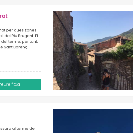
rat
format per dues zones
all del Riu Brugent. El
del terme, per tant,
de Sant Llorenç.
Veure fitxa
ussara al terme de