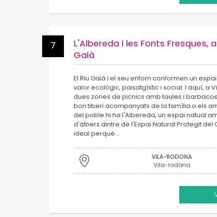
L'Albereda i les Fonts Fresques, a
7
Gaià
El Riu Gaià i el seu entorn conformen un espai
valor ecològic, paisatgístic i social. I aquí, a
dues zones de picnics amb taules i barbacoe
bon tiberi acompanyats de la família o els ami
del poble hi ha l'Albereda, un espai natual 
d'àlbers dintre de l'Espai Natural Protegit del G
ideal perquè…
VILA-RODONA
Vila-rodona