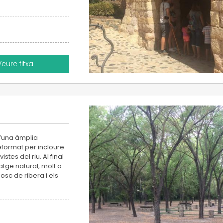
Veure fitxa
d’una àmplia
eformat per incloure
stes del riu. Al final
tge natural, molt a
osc de ribera i els