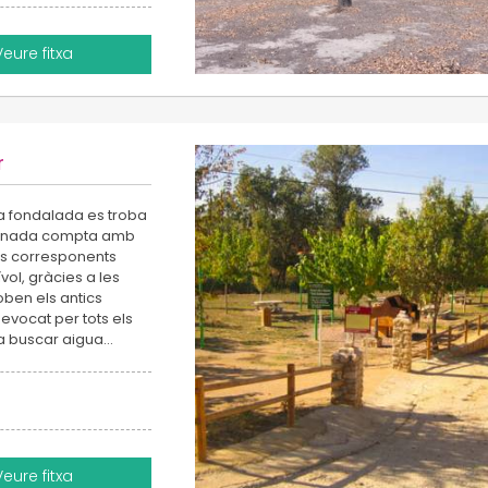
Veure fitxa
r
na fondalada es troba
splanada compta amb
eus corresponents
vol, gràcies a les
oben els antics
 evocat per tots els
 a buscar aigua…
Veure fitxa