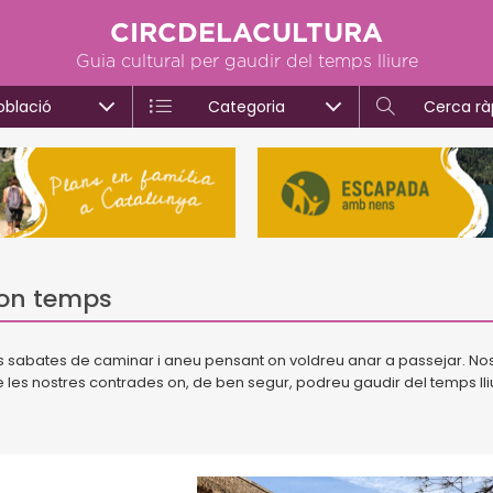
CIRCDELACULTURA
Guia cultural per gaudir del temps lliure
oblació
Categoria
Cerca rà
 bon temps
es sabates de caminar i aneu pensant on voldreu anar a passejar. Nos
es nostres contrades on, de ben segur, podreu gaudir del temps lli