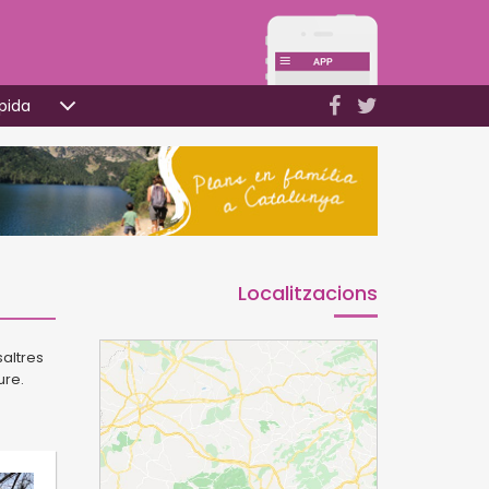
pida
Localitzacions
altres
ure.